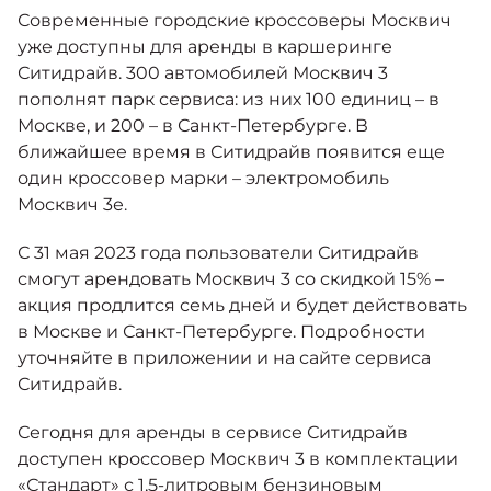
Москвич 6
Современные городские кроссоверы Москвич
Яркий динамичный седан
уже доступны для аренды в каршеринге
от 2 237 000 ₽*
КОНТАКТЫ
Ситидрайв. 300 автомобилей Москвич 3
Кредитные программы
Моторное масло
пополнят парк сервиса: из них 100 единиц – в
Москве, и 200 – в Санкт-Петербурге. В
СЕРВИСНЫЕ АКЦИИ
ближайшее время в Ситидрайв появится еще
Спецпредложения
Москвич 3 с ручным
один кроссовер марки – электромобиль
управлением (РУ)
Кроссовер, создающий равные
Москвич 3е.
АКСЕССУАРЫ
возможности
Калькулятор трейд-ин
С 31 мая 2023 года пользователи Ситидрайв
от 2 069 000 ₽*
смогут арендовать Москвич 3 со скидкой 15% –
акция продлится семь дней и будет действовать
Страховые программы
Москвич 8
в Москве и Санкт-Петербурге. Подробности
Практичный семиместный
уточняйте в приложении и на сайте сервиса
кроссовер
Ситидрайв.
от 3 125 000 ₽*
Сегодня для аренды в сервисе Ситидрайв
доступен кроссовер Москвич 3 в комплектации
«Стандарт» с 1,5-литровым бензиновым