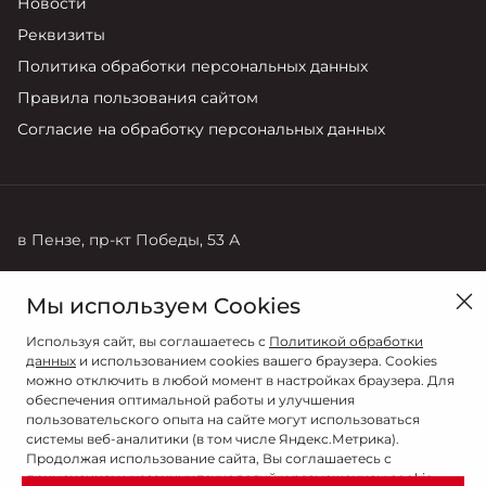
Новости
Реквизиты
Политика обработки персональных данных
Правила пользования сайтом
Согласие на обработку персональных данных
в Пензе, пр-кт Победы, 53 А
Продажи
Мы используем Cookies
8 (8412) 92-91-11
Используя сайт, вы соглашаетесь с
Политикой обработки
данных
и использованием cookies вашего браузера. Cookies
можно отключить в любой момент в настройках браузера. Для
обеспечения оптимальной работы и улучшения
пользовательского опыта на сайте могут использоваться
системы веб-аналитики (в том числе Яндекс.Метрика).
Продолжая использование сайта, Вы соглашаетесь с
применением указанных технологий и размещением cookie-