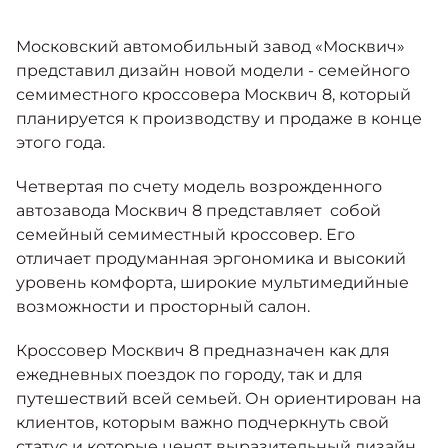
Москвич 6
Яркий динамичный седан
Московский автомобильный завод «Москвич»
от 2 237 000 ₽*
КОНТАКТЫ
Кредитные программы
Моторное масло
представил дизайн новой модели - семейного
семиместного кроссовера Москвич 8, который
планируется к производству и продаже в конце
СЕРВИСНЫЕ АКЦИИ
Спецпредложения
этого года.
Москвич 3 с ручным
управлением (РУ)
Кроссовер, создающий равные
Четвертая по счету модель возрожденного
АКСЕССУАРЫ
возможности
Калькулятор трейд-ин
автозавода Москвич 8 представляет собой
от 2 069 000 ₽*
семейный семиместный кроссовер. Его
отличает продуманная эргономика и высокий
Страховые программы
уровень комфорта, широкие мультимедийные
Москвич 8
возможности и просторный салон.
Практичный семиместный
кроссовер
Кроссовер Москвич 8 предназначен как для
от 3 125 000 ₽*
ежедневных поездок по городу, так и для
путешествий всей семьей. Он ориентирован на
клиентов, которым важно подчеркнуть свой
статус и которые ценят выразительный дизайн,